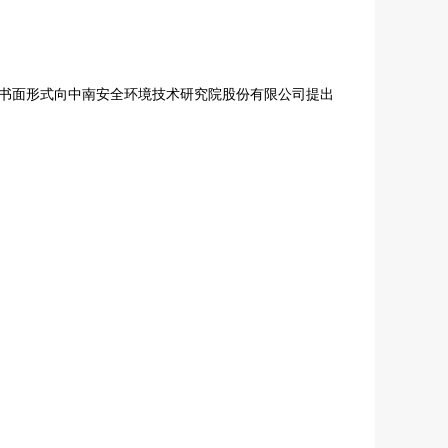
书面形式向中南安全环境技术研究院股份有限公司提出