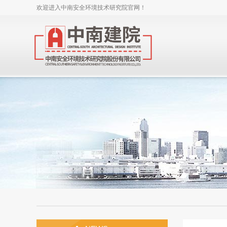
欢迎进入中南安全环境技术研究院官网！