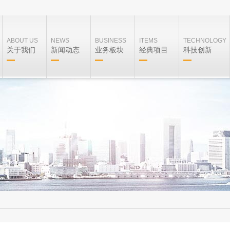
ABOUT US
NEWS
BUSINESS
ITEMS
TECHNOLOGY
关于我们
新闻动态
业务板块
经典项目
科技创新