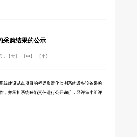
的采购结果的公示
示：
【大】
【中】
【小】
系统建设试点项目的桥梁集群化监测系统设备设备采购
作，并承担系统缺陷责任进行公开询价，经评审小组评