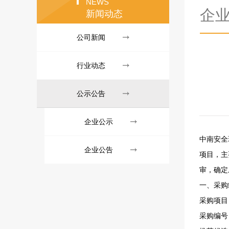
NEWS
企
新闻动态
公司新闻
行业动态
公示公告
企业公示
中南安全
企业公告
项目，主
审，确定
一、采购
采购项目
采购编号：