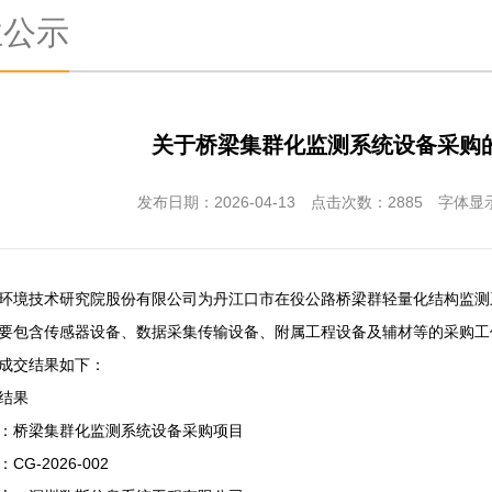
业公示
关于桥梁集群化监测系统设备采购
发布日期：2026-04-13 点击次数：
2885
字体显
环境技术研究院股份有限公司为丹江口市在役公路桥梁群轻量化结构监测
要包含传感器设备、数据采集传输设备、附属工程设备及辅材等的采购工
成交结果如下：
结果
：桥梁集群化监测系统设备采购项目
CG-2026-002