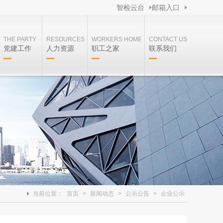
智检云台
邮箱入口
THE PARTY
RESOURCES
WORKERS HOME
CONTACT US
党建工作
人力资源
职工之家
联系我们
当前位置：
首页
>
新闻动态
>
公示公告
>
企业公示